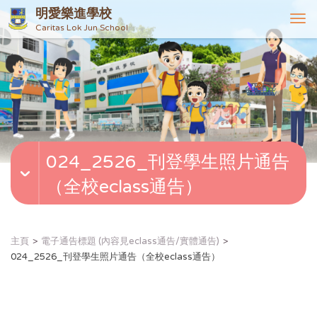
明愛樂進學校
T
Caritas Lok Jun School
o
g
g
l
e
n
a
v
024_2526_刊登學生照片通告
i
g
（全校eclass通告）
a
t
i
o
主頁
電子通告標題 (內容見eclass通告/實體通告)
n
024_2526_刊登學生照片通告（全校eclass通告）