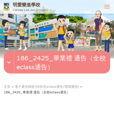
明愛樂進學校
T
Caritas Lok Jun School
o
g
g
l
e
n
a
v
186_2425_畢業禮 通告（全校
i
g
eclass通告）
a
t
i
o
主頁
電子通告標題 (內容見eclass通告/實體通告)
n
186_2425_畢業禮 通告（全校eclass通告）