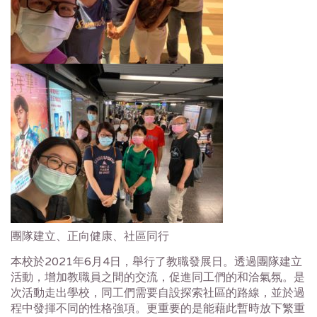
團隊建立、正向健康、社區同行
本校於
2021
年
6
月
4
日，舉行了教職發展日。透過團隊建立
活動，增加教職員之間的交流，促進同工們的和洽氣氛。是
次活動走出學校，同工們需要自設探索社區的路線，並於過
程中發揮不同的性格強項。更重要的是能藉此暫時放下繁重