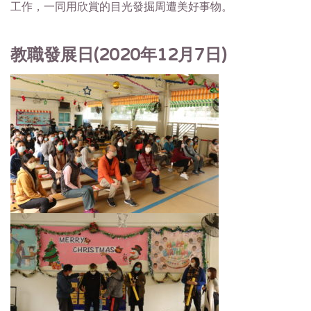
工作，一同用欣賞的目光發掘周遭美好事物。
教職發展日
(2020
年
12
月
7
日
)