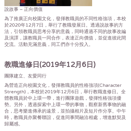
說故事
–
正向價值
為了推廣正向校園文化，發揮教職員的不同性格強項，本校
於
2020
年
12
月
7
日，舉行了教職發展日。透過說故事的方
法，引領教職員思考分享的意義，同時通過不同的故事改編
及演譯，讓教職員一同合作，表達正向價值，並促進彼此間
交流。活動充滿意義，同工們亦十分投入。
教職進修日(2019年12月6日)
團隊建立、友愛同行
為營造正向校園文化，發揮教職員的性格強項(Character
Strength)，本校於2019年12月6日，舉行教職進修日。全
體教職員於中上環一帶，進行團隊遊戲，發揮性格強項優
勢。另外，透過探索中上環一帶的事物，觀察新舊事物的融
合，思考樂進傳承的遠景，並拍攝相片及短片作分享。中午
時，教職員亦聚餐聯誼，促進同事間融洽相處，增進默契及
歸屬感。