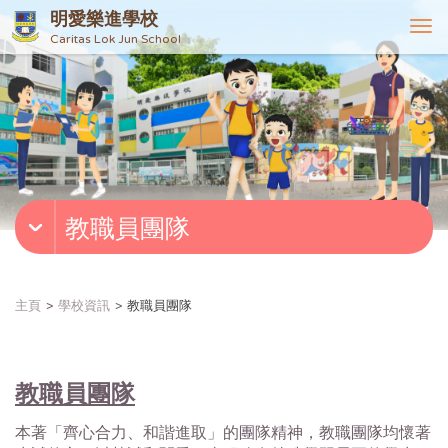
明愛樂進學校
T
Caritas Lok Jun School
o
g
g
l
e
n
a
v
教職員團隊
i
g
a
t
主頁
學校資訊
教職員團隊
i
o
n
教職員團隊
本著「齊心合力、和諧進取」的團隊精神，教職團隊均懷著