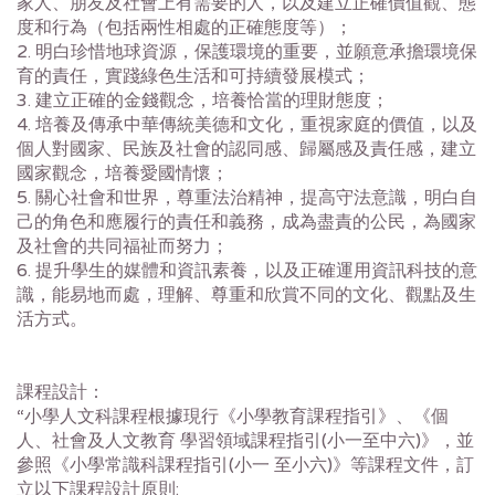
家人、朋友及社會上有需要的人，以及建立正確價值觀、態
度和行為（包括兩性相處的正確態度等）；
2. 明白珍惜地球資源，保護環境的重要，並願意承擔環境保
育的責任，實踐綠色生活和可持續發展模式；
3. 建立正確的金錢觀念，培養恰當的理財態度；
4. 培養及傳承中華傳統美德和文化，重視家庭的價值，以及
個人對國家、民族及社會的認同感、歸屬感及責任感，建立
國家觀念，培養愛國情懷；
5. 關心社會和世界，尊重法治精神，提高守法意識，明白自
己的角色和應履行的責任和義務，成為盡責的公民，為國家
及社會的共同福祉而努力；
6. 提升學生的媒體和資訊素養，以及正確運用資訊科技的意
識，能易地而處，理解、尊重和欣賞不同的文化、觀點及生
活方式。
課程設計：
“小學人文科課程根據現行《小學教育課程指引》、《個
人、社會及人文教育 學習領域課程指引(小一至中六)》，並
參照《小學常識科課程指引(小一 至小六)》等課程文件，訂
立以下課程設計原則: