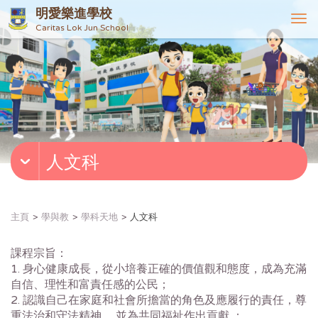
明愛樂進學校
T
Caritas Lok Jun School
o
g
g
l
e
n
a
v
人文科
i
g
a
t
主頁
學與教
學科天地
人文科
i
o
課程宗旨：
n
1. 身心健康成長，從小培養正確的價值觀和態度，成為充滿
自信、理性和富責任感的公民；
2. 認識自己在家庭和社會所擔當的角色及應履行的責任，尊
重法治和守法精神 ，並為共同福祉作出貢獻 ；