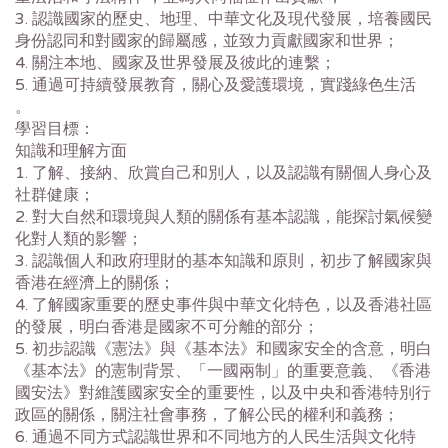
3. 認識國家的歷史、地理、中華文化及現代發展，培養國民
身份認同和對國家的歸屬感，並致力貢獻國家和世界；
4. 關注本地、國家及世界發展及彼此的連繫；
5. 通過可持續發展教育，關心及愛護環境，實踐綠色生活
。
學習目標：
知識和理解方面
1. 了解、接納、欣賞自己和別人，以及認識有關個人身心及
社群健康；
2. 對大自然和環境與人類的關係有基本認識，能探討氣候變
化對人類的影響；
3. 認識個人和政府理財的基本知識和原則，初步了解國家與
香港在經濟上的關係；
4. 了解國家重要的歷史事件與中華文化特色，以及香港社區
的發展，明白香港是國家不可分離的部分；
5. 初步認識《憲法》與《基本法》和國家安全的含意，明白
《基本法》的憲制背景、「一國兩制」的重要意義、《香港
國安法》對維護國家安全的重要性，以及中央和香港特別行
政區的關係，關注社會事務，了解公民的權利和義務；
6. 通過不同方式認識世界和不同地方的人民生活與文化特