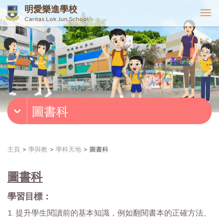
明愛樂進學校
T
Caritas Lok Jun School
o
g
g
l
e
n
a
v
圖書科
i
g
a
t
主頁
學與教
學科天地
圖書科
i
o
圖書科
n
學習目標：
1. 提升學生閱讀前的基本知識，例如翻閱書本的正確方法、