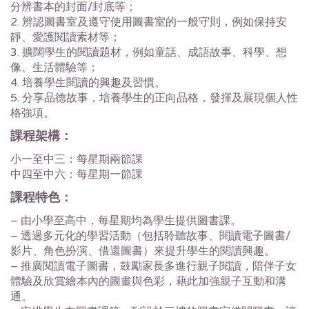
分辨書本的封面/封底等；
2. 辨認圖書室及遵守使用圖書室的一般守則，例如保持安
靜、愛護閱讀素材等；
3. 擴闊學生的閱讀題材，例如童話、成語故事、科學、想
像、生活體驗等；
4. 培養學生閱讀的興趣及習慣。
5. 分享品德故事，培養學生的正向品格，發揮及展現個人性
格強項。
課程架構：
小一至中三：每星期兩節課
中四至中六：每星期一節課
課程特色：
– 由小學至高中，每星期均為學生提供圖書課。
– 透過多元化的學習活動（包括聆聽故事、閱讀電子圖書/
影片、角色扮演、借還圖書）來提升學生的閱讀興趣。
– 推廣閱讀電子圖書，鼓勵家長多進行親子閱讀，陪伴子女
體驗及欣賞繪本內的圖畫與色彩，藉此加強親子互動和溝
通。