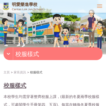
明愛樂進學校
T
Caritas Lok Jun School
o
g
g
l
e
n
a
v
校服樣式
i
g
a
t
主頁
家長資訊
校服樣式
i
o
校服樣式
n
本校學生均需穿著整齊校服上課，(最新的冬夏兩季校服樣
式，可參閱學生手冊第四、五頁)。每當在轉換冬夏季校服