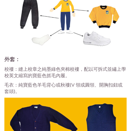
外套：
校褸：縫上校章之純墨綠色夾棉校褸，配以可拆式並繡上學
校英文縮寫的寶藍色抓毛內履。
毛衣：純寶藍色羊毛背心或秋褸(V 領或圓領、開胸扣鈕或
套頭)。