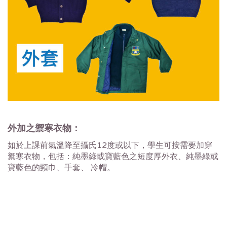
外加之禦寒衣物：
如於上課前氣溫降至攝氏12度或以下，學生可按需要加穿
禦寒衣物，包括：純墨綠或寶藍色之短度厚外衣、純墨綠或
寶藍色的頸巾、手套、 冷帽。