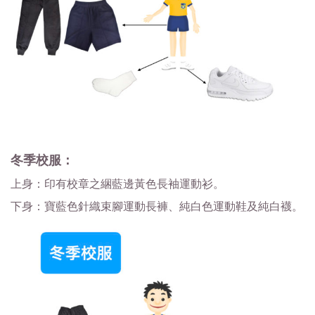
冬季校服：
上身：印有校章之綑藍邊黃色長袖運動衫。
下身：寶藍色針織束腳運動長褲、純白色運動鞋及純白襪。