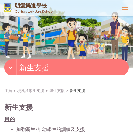
明愛樂進學校
T
Caritas Lok Jun School
o
g
g
l
e
n
a
v
新生支援
i
g
a
t
主頁
校風及學生支援
學生支援
新生支援
i
o
新生支援
n
目的
加強新生/年幼學生的訓練及支援