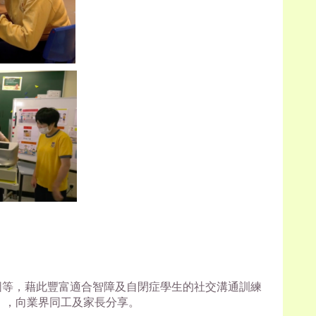
示圖等，藉此豐富適合智障及自閉症學生的社交溝通訓練
》，向業界同工及家長分享。