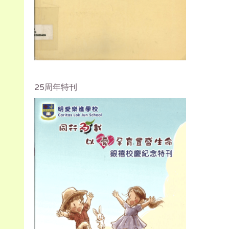
25周年特刊