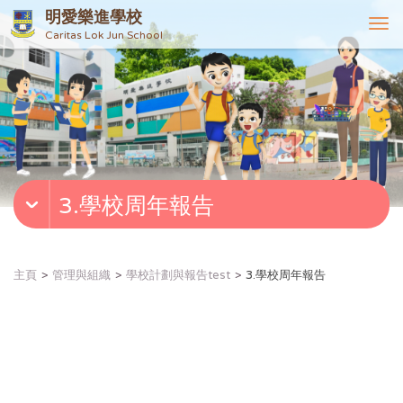
明愛樂進學校
T
Caritas Lok Jun School
o
g
g
l
e
n
a
v
3.學校周年報告
i
g
a
t
主頁
管理與組織
學校計劃與報告test
3.學校周年報告
i
o
n