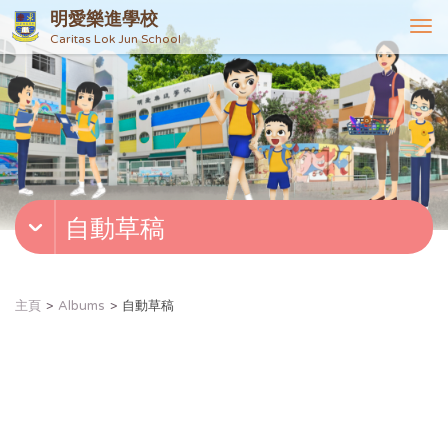
明愛樂進學校
T
Caritas Lok Jun School
o
g
g
l
e
n
a
v
自動草稿
i
g
a
t
主頁
Albums
自動草稿
i
o
n