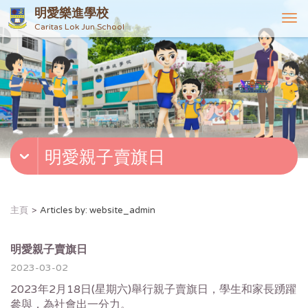
明愛樂進學校
T
Caritas Lok Jun School
o
g
g
l
e
n
a
v
明愛親子賣旗日
i
g
a
t
主頁
Articles by: website_admin
i
o
n
明愛親子賣旗日
2023-03-02
2023年2月18日(星期六)舉行親子賣旗日，學生和家長踴躍
參與，為社會出一分力。