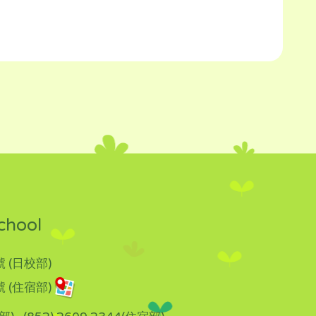
chool
 (日校部)
 (住宿部)