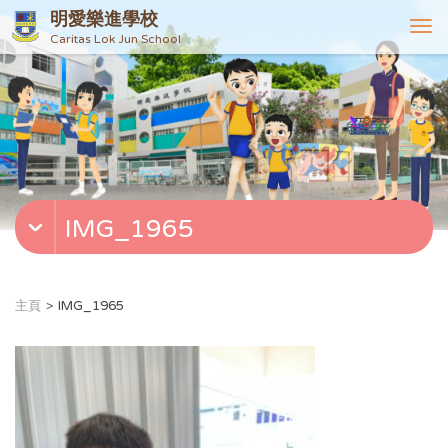
明愛樂進學校
T
Caritas Lok Jun School
o
g
g
l
e
n
a
v
IMG_1965
i
g
a
t
主頁
IMG_1965
i
o
n