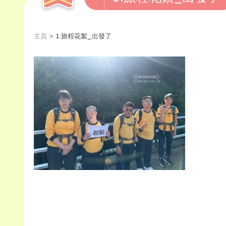
主頁
1.旅程花絮_出發了