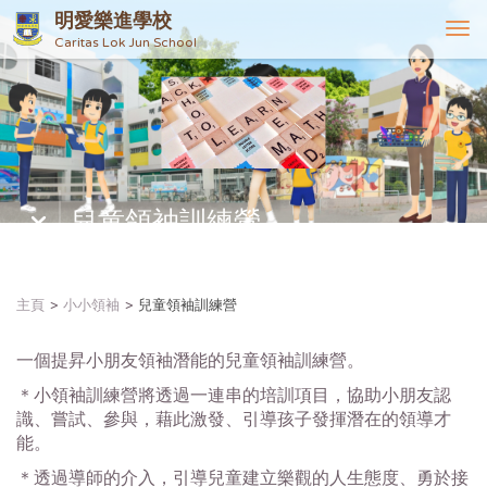
明愛樂進學校
T
Caritas Lok Jun School
o
g
g
l
e
n
a
兒童領袖訓練營
v
i
g
a
主頁
小小領袖
兒童領袖訓練營
t
i
一個提昇小朋友領袖潛能的兒童領袖訓練營。
o
n
＊小領袖訓練營將透過一連串的培訓項目，協助小朋友認
識、嘗試、參與，藉此激發、引導孩子發揮潛在的領導才
能。
＊透過導師的介入，引導兒童建立樂觀的人生態度、勇於接