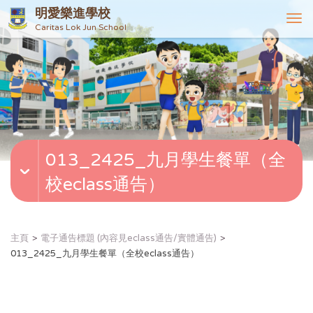
明愛樂進學校
T
Caritas Lok Jun School
o
g
g
l
e
n
a
v
013_2425_九月學生餐單（全
i
g
校eclass通告）
a
t
i
o
主頁
電子通告標題 (內容見eclass通告/實體通告)
n
013_2425_九月學生餐單（全校eclass通告）