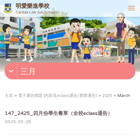
明愛樂進學校
T
Caritas Lok Jun School
o
g
g
l
e
n
a
v
三月
i
g
a
t
主頁
電子通告標題 (內容見eclass通告/實體通告)
2025
March
i
o
n
147_2425_四月份學生餐單（全校eclass通告）
2025-03-28