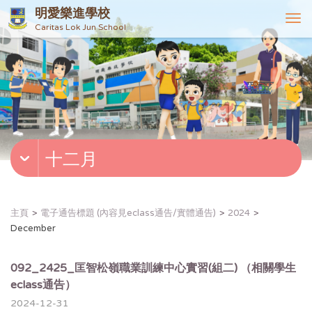
明愛樂進學校
T
Caritas Lok Jun School
o
g
g
l
e
n
a
v
十二月
i
g
a
t
主頁
電子通告標題 (內容見eclass通告/實體通告)
2024
i
December
o
n
092_2425_匡智松嶺職業訓練中心實習(組二) （相關學生
eclass通告）
2024-12-31