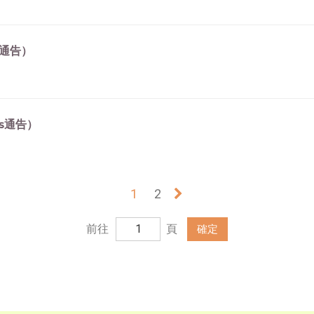
s通告）
ss通告）
1
2
»
前往
頁
確定