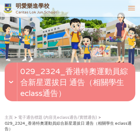
明愛樂進學校
T
Caritas Lok Jun School
o
g
g
l
e
n
a
v
029_2324_香港特奧運動員綜
i
g
合新星選拔日 通告（相關學生
a
t
eclass通告）
i
o
n
主頁
電子通告標題 (內容見eclass通告/實體通告)
029_2324_香港特奧運動員綜合新星選拔日 通告（相關學生 eclass通
告）