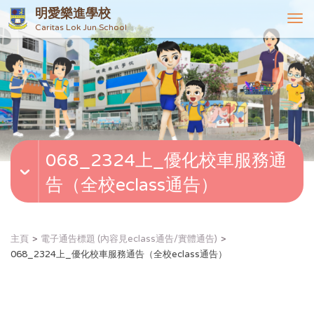
明愛樂進學校
T
Caritas Lok Jun School
o
g
g
l
e
n
a
v
068_2324上_優化校車服務通
i
g
告（全校eclass通告）
a
t
i
o
主頁
電子通告標題 (內容見eclass通告/實體通告)
n
068_2324上_優化校車服務通告（全校eclass通告）