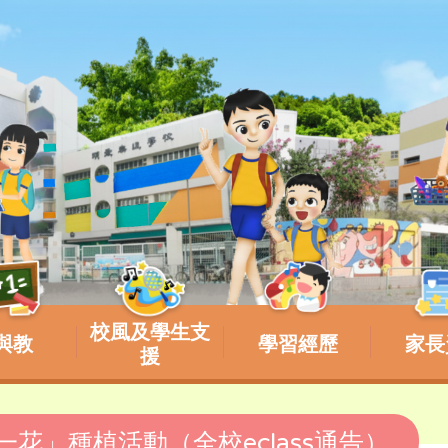
校風及學生支
與教
學習經歷
家長
援
人一花」種植活動（全校eclass通告）