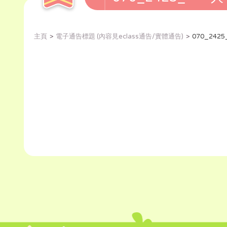
主頁
電子通告標題 (內容見eclass通告/實體通告)
070_24