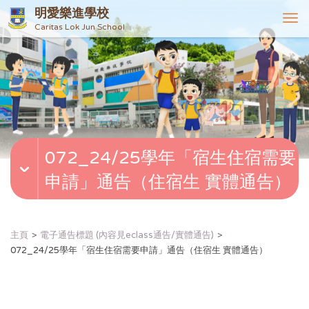
明愛樂進學校
T
Caritas Lok Jun School
o
g
g
l
e
n
a
v
072_24/25學年「宿生住宿需要
i
g
申請」通告（住宿生 實體通告）
a
t
i
o
主頁
電子通告標題 (內容見eclass通告/實體通告)
n
072_24/25學年「宿生住宿需要申請」通告（住宿生 實體通告）