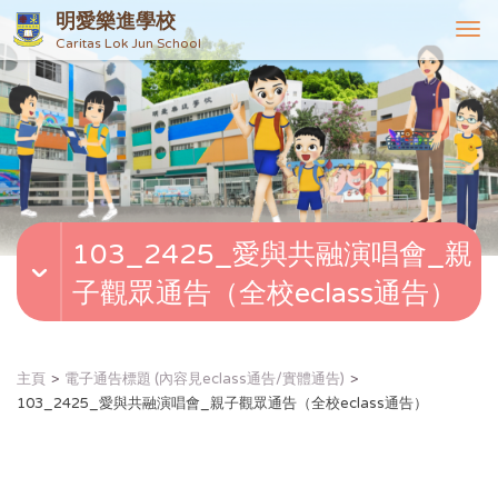
明愛樂進學校
T
Caritas Lok Jun School
o
g
g
l
e
n
a
v
103_2425_愛與共融演唱會_親
i
g
子觀眾通告（全校eclass通告）
a
t
i
o
主頁
電子通告標題 (內容見eclass通告/實體通告)
n
103_2425_愛與共融演唱會_親子觀眾通告（全校eclass通告）