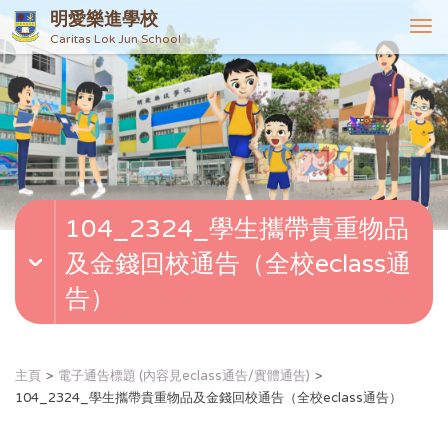
明愛樂進學校
T
Caritas Lok Jun School
o
g
g
l
e
n
a
v
104_2324_學生攜帶貴重物品
i
g
及金錢回校通告（全校eclass通
a
t
告）
i
o
n
主頁
電子通告標題 (內容見eclass通告/實體通告)
104_2324_學生攜帶貴重物品及金錢回校通告（全校eclass通告）