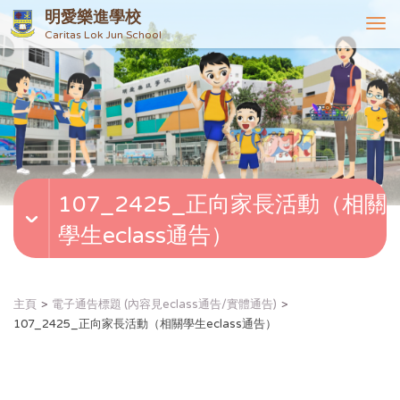
明愛樂進學校
T
Caritas Lok Jun School
o
g
g
l
e
n
a
v
107_2425_正向家長活動（相關
i
g
學生eclass通告）
a
t
i
o
主頁
電子通告標題 (內容見eclass通告/實體通告)
n
107_2425_正向家長活動（相關學生eclass通告）