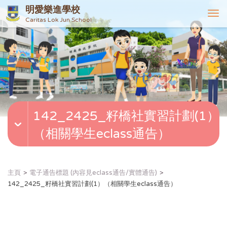
明愛樂進學校
T
Caritas Lok Jun School
o
g
g
l
e
n
a
v
142_2425_籽橋社實習計劃(1）
i
g
（相關學生eclass通告）
a
t
i
o
主頁
電子通告標題 (內容見eclass通告/實體通告)
n
142_2425_籽橋社實習計劃(1）（相關學生eclass通告）