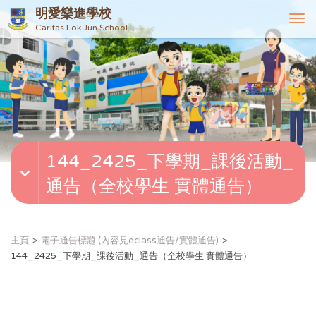
明愛樂進學校
T
Caritas Lok Jun School
o
g
g
l
e
n
a
v
144_2425_下學期_課後活動_
i
g
通告（全校學生 實體通告）
a
t
i
o
主頁
電子通告標題 (內容見eclass通告/實體通告)
n
144_2425_下學期_課後活動_通告（全校學生 實體通告）