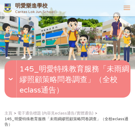
明愛樂進學校
T
Caritas Lok Jun School
o
g
g
l
e
n
a
v
145_明愛特殊教育服務「未雨綢
i
g
繆照顧策略問卷調查」（全校
a
t
eclass通告）
i
o
n
主頁
電子通告標題 (內容見eclass通告/實體通告)
145_明愛特殊教育服務「未雨綢繆照顧策略問卷調查」（全校eclass通
告）