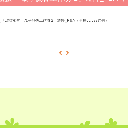
25_「甜甜蜜蜜 – 親子關係工作坊 2」通告_PSA（全校eclass通告）
«
»