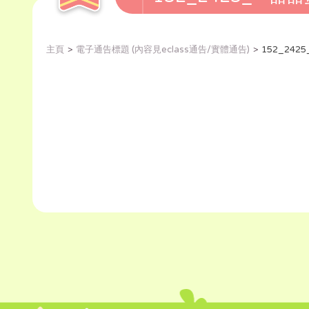
主頁
電子通告標題 (內容見eclass通告/實體通告)
152_24