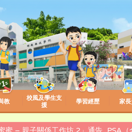
校風及學生支
與教
學習經歷
家長
援
甜蜜蜜 – 親子關係工作坊 2」通告_PSA（全