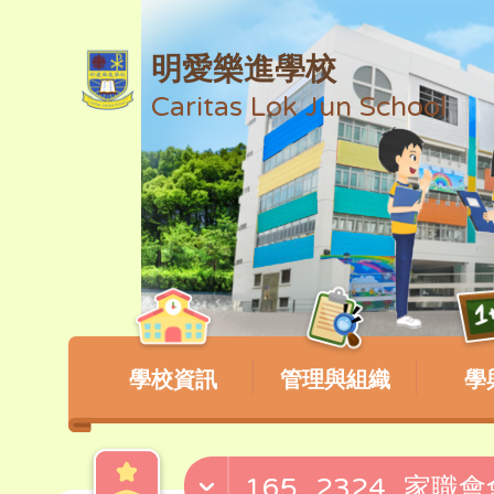
明愛樂進學校
Caritas Lok Jun School
學校資訊
管理與組織
學
165_2324_家職會