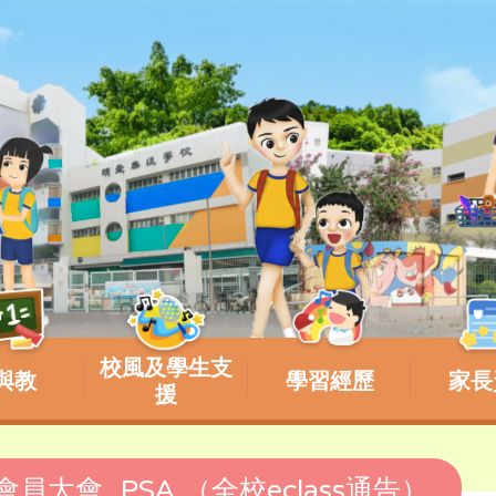
校風及學生支
與教
學習經歷
家長
援
會員大會_PSA （全校eclass通告）