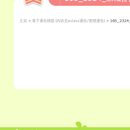
主頁
電子通告標題 (內容見eclass通告/實體通告)
165_232