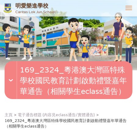
明愛樂進學校
T
Caritas Lok Jun School
o
g
g
l
e
n
a
v
169_2324_粵港澳大灣區特殊
i
g
學校國民教育計劃啟動禮暨嘉年
a
t
華通告（相關學生eclass通告）
i
o
n
主頁
電子通告標題 (內容見eclass通告/實體通告)
169_2324_粵港澳大灣區特殊學校國民教育計劃啟動禮暨嘉年華通告
（相關學生eclass通告）