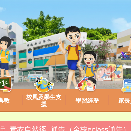
校風及學生支
與教
學習經歷
家長
援
健行_青衣自然徑_通告（全校eclass通告）