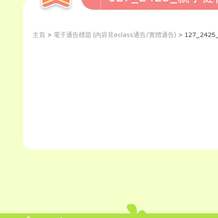
主頁
電子通告標題 (內容見eclass通告/實體通告)
127_24