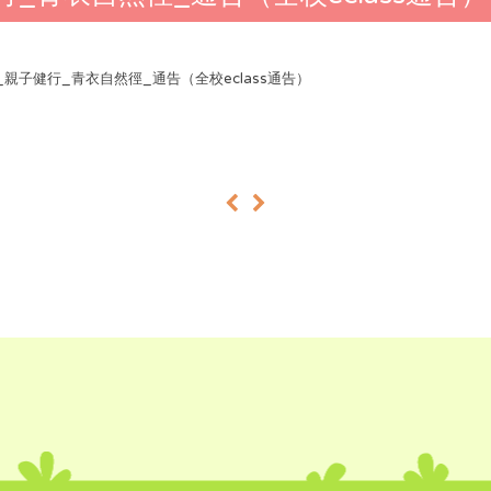
25_親子健行_青衣自然徑_通告（全校eclass通告）
«
»