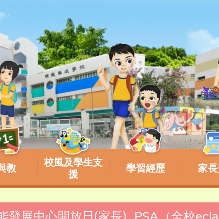
校風及學生支
與教
學習經歷
家長
援
技能發展中心開放日(家長)_PSA（全校ecl