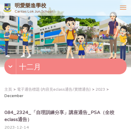
明愛樂進學校
T
Caritas Lok Jun School
o
g
g
l
e
n
a
v
十二月
i
g
a
t
主頁
電子通告標題 (內容見eclass通告/實體通告)
2023
i
December
o
n
084_2324_「自理訓練分享」講座通告_PSA（全校
eclass通告）
2023-12-14