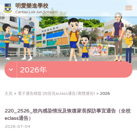
明愛樂進學校
T
Caritas Lok Jun School
o
g
g
l
e
n
a
v
2026年
i
g
a
t
主頁
電子通告標題 (內容見eclass通告/實體通告)
2026
i
o
n
220_2526_校內感染情況及恢復家長探訪事宜通告（全校
eclass通告）
2026-07-04