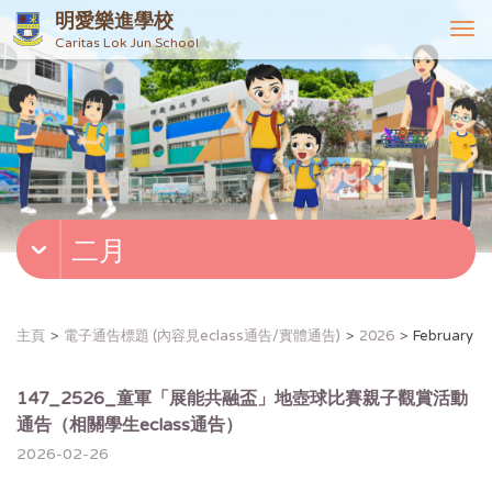
明愛樂進學校
T
Caritas Lok Jun School
o
g
g
l
e
n
a
v
二月
i
g
a
t
主頁
電子通告標題 (內容見eclass通告/實體通告)
2026
February
i
o
n
147_2526_童軍「展能共融盃」地壺球比賽親子觀賞活動
通告（相關學生eclass通告）
2026-02-26