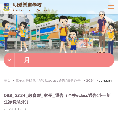
明愛樂進學校
T
Caritas Lok Jun School
o
g
g
l
e
n
a
v
一月
i
g
a
t
主頁
電子通告標題 (內容見eclass通告/實體通告)
2024
January
i
o
n
098_2324_教育營_家長_通告（全校eclass通告(小一新
生家長除外)）
2024-01-09