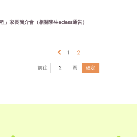
程」家長簡介會（相關學生eclass通告）
«
1
2
前往
頁
確定