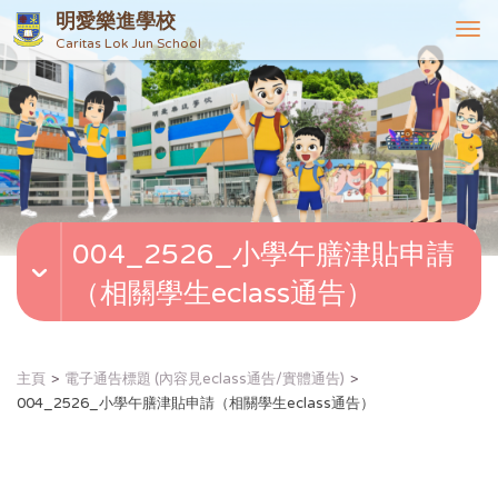
明愛樂進學校
T
Caritas Lok Jun School
o
g
g
l
e
n
a
v
004_2526_小學午膳津貼申請
i
g
（相關學生eclass通告）
a
t
i
o
主頁
電子通告標題 (內容見eclass通告/實體通告)
n
004_2526_小學午膳津貼申請（相關學生eclass通告）