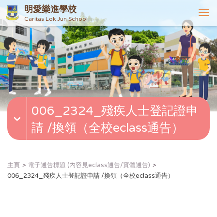
明愛樂進學校
T
Caritas Lok Jun School
o
g
g
l
e
n
a
v
006_2324_殘疾人士登記證申
i
g
請 /換領（全校eclass通告）
a
t
i
o
主頁
電子通告標題 (內容見eclass通告/實體通告)
n
006_2324_殘疾人士登記證申請 /換領（全校eclass通告）