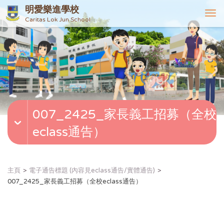
明愛樂進學校
T
Caritas Lok Jun School
o
g
g
l
e
n
a
v
007_2425_家長義工招募（全校
i
g
eclass通告）
a
t
i
o
主頁
電子通告標題 (內容見eclass通告/實體通告)
n
007_2425_家長義工招募（全校eclass通告）