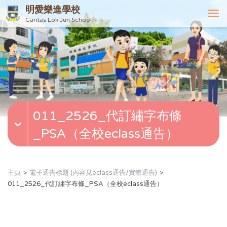
明愛樂進學校
T
Caritas Lok Jun School
o
g
g
l
e
n
a
v
011_2526_代訂繡字布條
i
g
_PSA（全校eclass通告）
a
t
i
o
主頁
電子通告標題 (內容見eclass通告/實體通告)
n
011_2526_代訂繡字布條_PSA（全校eclass通告）