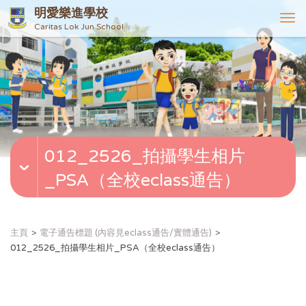
明愛樂進學校
T
Caritas Lok Jun School
o
g
g
l
e
n
a
v
012_2526_拍攝學生相片
i
g
_PSA（全校eclass通告）
a
t
i
o
主頁
電子通告標題 (內容見eclass通告/實體通告)
n
012_2526_拍攝學生相片_PSA（全校eclass通告）