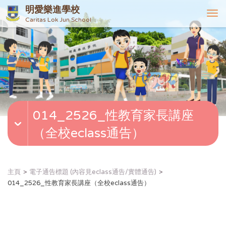
明愛樂進學校
T
Caritas Lok Jun School
o
g
g
l
e
n
a
v
014_2526_性教育家長講座
i
g
（全校eclass通告）
a
t
i
o
主頁
電子通告標題 (內容見eclass通告/實體通告)
n
014_2526_性教育家長講座（全校eclass通告）