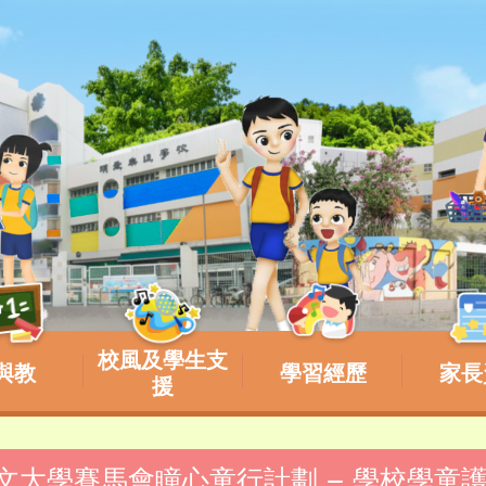
校風及學生支
與教
學習經歷
家長
援
港中文大學賽馬會瞳心童行計劃 – 學校學