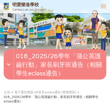
明愛樂進學校
T
Caritas Lok Jun School
o
g
g
l
e
n
a
v
018_2025/26學年「蒲公英護
i
g
齒行動」家長刷牙班通告（相關
a
t
學生eclass通告）
i
o
n
主頁
電子通告標題 (內容見eclass通告/實體通告)
018_2025/26學年「蒲公英護齒行動」家長刷牙班通告（相關學生
eclass通告）