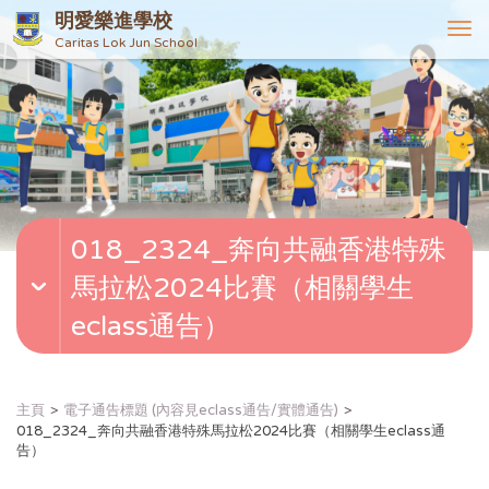
明愛樂進學校
T
Caritas Lok Jun School
o
g
g
l
e
n
a
v
018_2324_奔向共融香港特殊
i
g
馬拉松2024比賽（相關學生
a
t
eclass通告）
i
o
n
主頁
電子通告標題 (內容見eclass通告/實體通告)
018_2324_奔向共融香港特殊馬拉松2024比賽（相關學生eclass通
告）