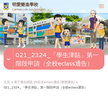
明愛樂進學校
T
Caritas Lok Jun School
o
g
g
l
e
n
a
v
021_2324_「學生津貼」第一
i
g
階段申請（全校eclass通告）
a
t
i
o
主頁
電子通告標題 (內容見eclass通告/實體通告)
n
021_2324_「學生津貼」第一階段申請（全校eclass通告）